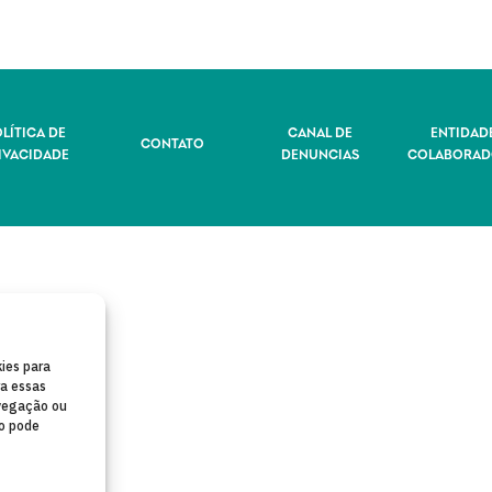
LÍTICA DE
CANAL DE
ENTIDAD
CONTATO
IVACIDADE
DENUNCIAS
COLABORAD
ies para
ra essas
vegação ou
to pode