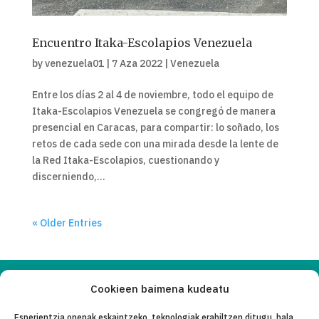
Encuentro Itaka-Escolapios Venezuela
by
venezuela01
|
7 Aza 2022
|
Venezuela
Entre los días 2 al 4 de noviembre, todo el equipo de
Itaka-Escolapios Venezuela se congregó de manera
presencial en Caracas, para compartir: lo soñado, los
retos de cada sede con una mirada desde la lente de
la Red Itaka-Escolapios, cuestionando y
discerniendo,...
« Older Entries
Cookieen baimena kudeatu
Copyleft 2025
Itaka-Escolapios
Esperientzia onenak eskaintzeko, teknologiak erabiltzen ditugu, hala