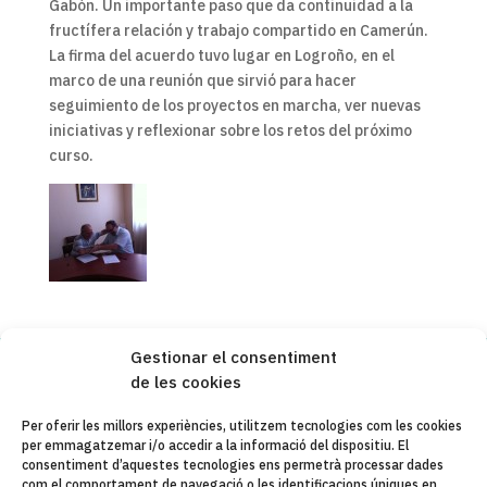
Gabón. Un importante paso que da continuidad a la
fructífera relación y trabajo compartido en Camerún.
La firma del acuerdo tuvo lugar en Logroño, en el
marco de una reunión que sirvió para hacer
seguimiento de los proyectos en marcha, ver nuevas
iniciativas y reflexionar sobre los retos del próximo
curso.
Gestionar el consentiment
de les cookies
Copyleft 2025
Itaka-Escolapios
Per oferir les millors experiències, utilitzem tecnologies com les cookies
per emmagatzemar i/o accedir a la informació del dispositiu. El
AVÍS LEGAL
consentiment d’aquestes tecnologies ens permetrà processar dades
com el comportament de navegació o les identificacions úniques en