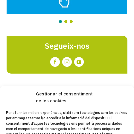
Segueix-nos
Gestionar el consentiment
de les cookies
Copyleft 2025
Itaka-Escolapios
Per oferir les millors experiències, utilitzem tecnologies com les cookies
per emmagatzemar i/o accedir a la informació del dispositiu. El
AVÍS LEGAL
consentiment d’aquestes tecnologies ens permetrà processar dades
com el comportament de navegació o les identificacions úniques en
POLÍTICA DE PRIVACITAT