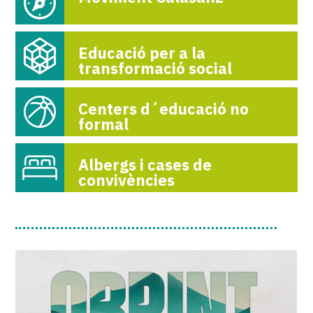
Educació per a la
transformació social
Centers d´educació no
formal
Albergs i cases de
convivències