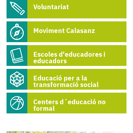
Voluntariat
Moviment Calasanz
Escoles d'educadores i
educadors
Educació per a la
transformació social
Centers d´educació no
formal