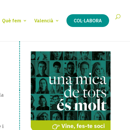
Què fem
Valencià
COL·LABORA
la
 i