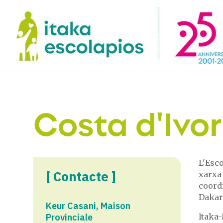
Costa d'Ivor
L'Esco
[ Contacte ]
xarxa 
coordi
Dakar,
Keur Casani, Maison
Provinciale
Itaka-