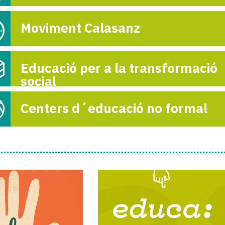
Moviment Calasanz
Jornadas Calasa
en Senegal
5-

Educació per a la transformació
social
Centers d´educació no formal