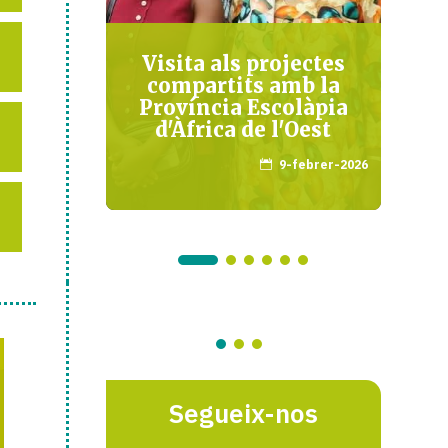
ncias
Visita als projectes
compartits amb la
Província Escolàpia
maig-2022
d'Àfrica de l'Oest
9-febrer-2026

Segueix-nos