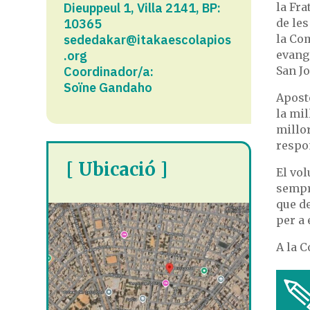
Dieuppeul 1, Villa 2141, BP:
la Fra
10365​
de les
sededakar@itakaescolapios
la Com
.org
evange
Coordinador/a:
San Jo
Soïne Gandaho
Apost
la mi
millo
respon
[ Ubicació ]
El vol
sempre
que d
per a 
A la C