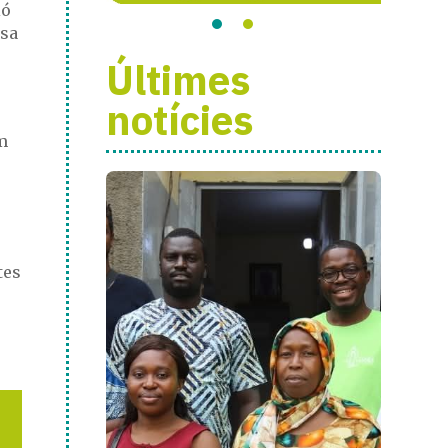
ió
lsa
Últimes
notícies
m
tes