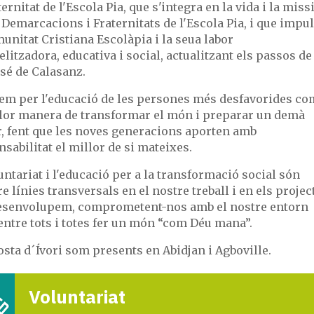
ternitat de l'Escola Pia, que s'integra en la vida i la miss
 Demarcacions i Fraternitats de l'Escola Pia, i que impu
unitat Cristiana Escolàpia i la seua labor
litzadora, educativa i social, actualitzant els passos de
sé de Calasanz.
em per l'educació de les persones més desfavorides co
llor manera de transformar el món i preparar un demà
r, fent que les noves generacions aporten amb
sabilitat el millor de si mateixes.
untariat i l'educació per a la transformació social són
 línies transversals en el nostre treball i en els projec
esenvolupem, comprometent-nos amb el nostre entorn
entre tots i totes fer un món “com Déu mana”.
osta d´Ívori som presents en Abidjan i Agboville.
Voluntariat