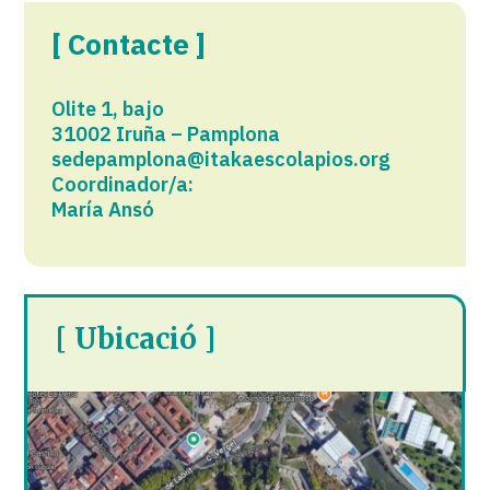
[ Contacte ]
Olite 1, bajo
31002 Iruña – Pamplona
sedepamplona@itakaescolapios.org
Coordinador/a:
María Ansó
[ Ubicació ]