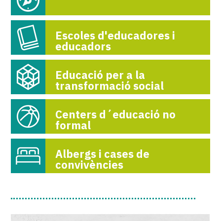
Escoles d'educadores i
educadors
Educació per a la
transformació social
Centers d´educació no
formal
Albergs i cases de
convivències