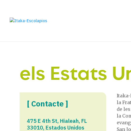
els Estats U
Itaka-
[ Contacte ]
la Fra
de les
la Com
475 E 4th St, Hialeah, FL
evange
33010, Estados Unidos​
San Jo