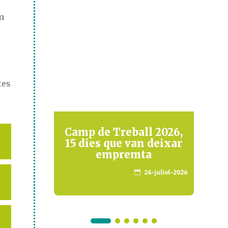
m
tes
 en
Camp de Treball 2026,
E
15 dies que van deixar
empremta
maig-2026
24-juliol-2026
