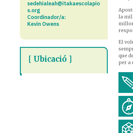
sedehialeah@itakaescolapio
s.org
Apost
Coordinador/a:
la mi
Kevin Owens
millo
respon
El vol
sempre
que d
[ Ubicació ]
per a 