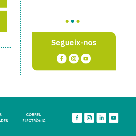
Segueix-nos
S
CORREU
ADES
ELECTRÒNIC