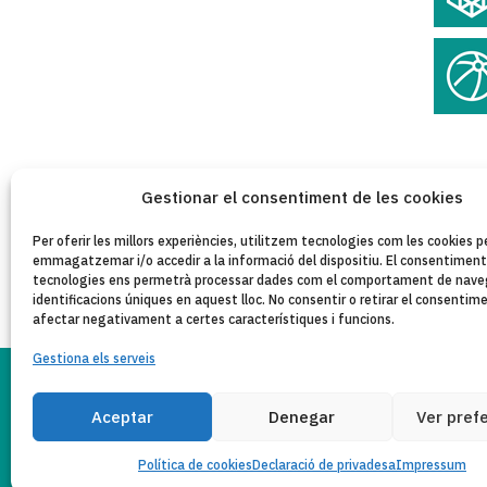
Gestionar el consentiment de les cookies
Per oferir les millors experiències, utilitzem tecnologies com les cookies p
emmagatzemar i/o accedir a la informació del dispositiu. El consentimen
tecnologies ens permetrà processar dades com el comportament de naveg
identificacions úniques en aquest lloc. No consentir o retirar el consentim
afectar negativament a certes característiques i funcions.
Gestiona els serveis
PO
Aceptar
Denegar
Ver pref
AVÍS LEGAL
Copyleft 2025
Itaka-Escolapios
P
Política de cookies
Declaració de privadesa
Impressum