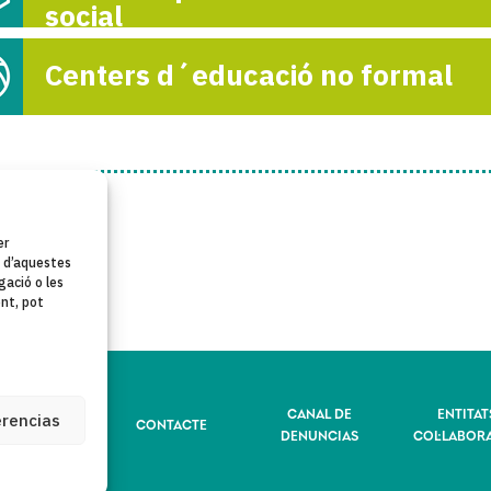
social
Centers d´educació no formal
er
t d’aquestes
ació o les
ent, pot
LÍTICA DE
CANAL DE
ENTITAT
erencias
CONTACTE
RIVACITAT
DENUNCIAS
COL·LABOR