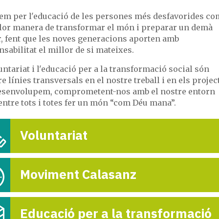
em per l'educació de les persones més desfavorides co
llor manera de transformar el món i preparar un demà
r, fent que les noves generacions aporten amb
sabilitat el millor de si mateixes.
untariat i l'educació per a la transformació social són
 línies transversals en el nostre treball i en els projec
esenvolupem, comprometent-nos amb el nostre entorn
entre tots i totes fer un món “com Déu mana”.
Trobada Educa
Voluntariat
Cercedilla
5-

Moviment Calasanz
Educació per a la transformació