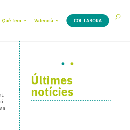
Què fem
Valencià
COL·LABORA
Últimes
notícies
 i
ió
lsa