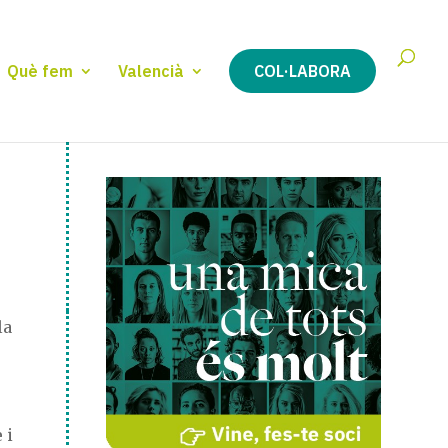
Què fem
Valencià
COL·LABORA
la
 i