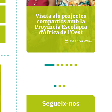
ncias
Visita als projectes
compartits amb la
Província Escolàpia
maig-2022
d'Àfrica de l'Oest
9-febrer-2026

Segueix-nos