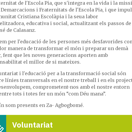
ternitat de l'Escola Pia, que s'integra en la vida i la miss
 Demarcacions i Fraternitats de l'Escola Pia, i que impu
unitat Cristiana Escolàpia i la seua labor
litzadora, educativa i social, actualitzant els passos de
sé de Calasanz.
em per l'educació de les persones més desfavorides co
llor manera de transformar el món i preparar un demà
r, fent que les noves generacions aporten amb
sabilitat el millor de si mateixes.
untariat i l'educació per a la transformació social són
 línies transversals en el nostre treball i en els projec
esenvolupem, comprometent-nos amb el nostre entorn
entre tots i totes fer un món “com Déu mana”.
ín som presents en Za- Agbogbomé.
Voluntariat