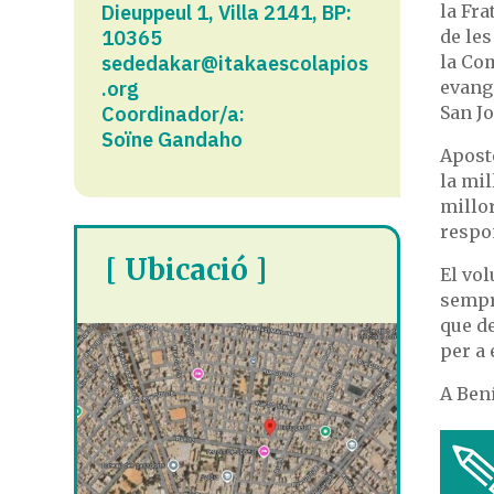
Dieuppeul 1, Villa 2141, BP:
la Fra
10365​
de les
sededakar@itakaescolapios
la Com
.org
evange
Coordinador/a:
San Jo
Soïne Gandaho
Apost
la mi
millo
respon
[ Ubicació ]
El vol
sempre
que d
per a 
A Ben