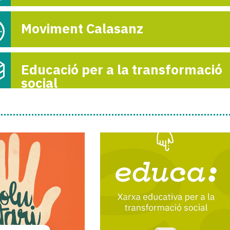
Moviment Calasanz
Jornadas Calasa
en Senegal
5-

Educació per a la transformació
social