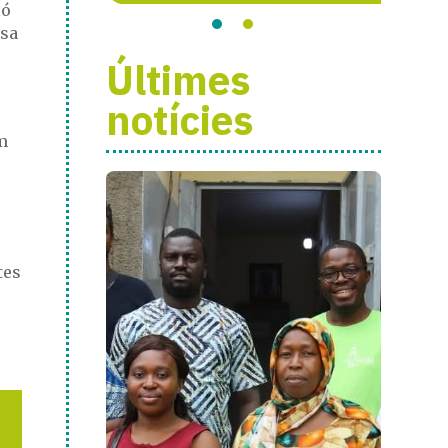
ió
lsa
Últimes
notícies
m
tes