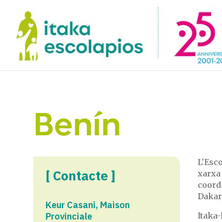
Benín
L'Esco
[ Contacte ]
xarxa 
coordi
Dakar,
Keur Casani, Maison
Provinciale
Itaka-