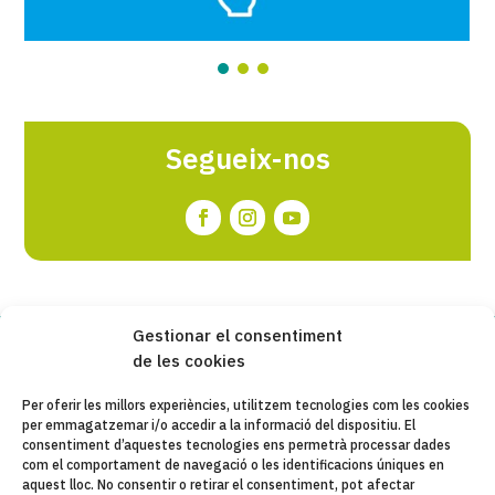
Segueix-nos
Gestionar el consentiment
de les cookies
Copyleft 2025
Itaka-Escolapios
Per oferir les millors experiències, utilitzem tecnologies com les cookies
per emmagatzemar i/o accedir a la informació del dispositiu. El
AVÍS LEGAL
consentiment d’aquestes tecnologies ens permetrà processar dades
com el comportament de navegació o les identificacions úniques en
POLÍTICA DE PRIVACITAT
aquest lloc. No consentir o retirar el consentiment, pot afectar