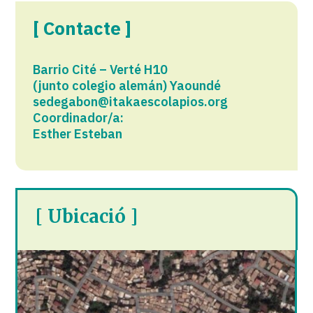
[ Contacte ]
Barrio Cité – Verté H10
(junto colegio alemán) Yaoundé​​
sedegabon@itakaescolapios.org
Coordinador/a:
Esther Esteban
[ Ubicació ]