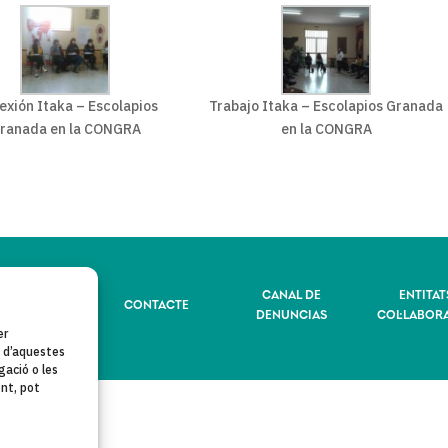
exión Itaka – Escolapios
Trabajo Itaka – Escolapios Granada
ranada en la CONGRA
en la CONGRA
LÍTICA DE
CANAL DE
ENTITAT
CONTACTE
RIVACITAT
DENUNCIAS
COL·LABOR
er
t d’aquestes
ació o les
ent, pot