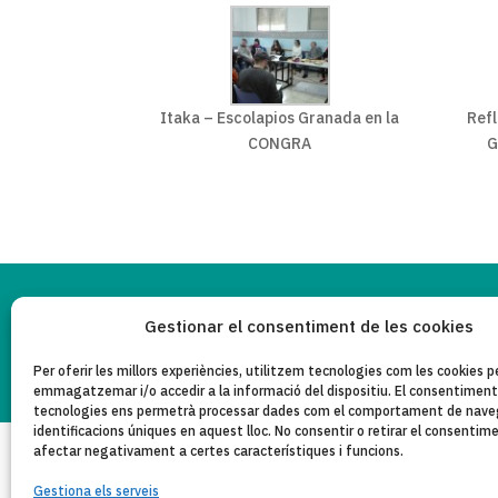
Itaka – Escolapios Granada en la
Refl
CONGRA
G
PO
Gestionar el consentiment de les cookies
AVÍS LEGAL
Copyleft 2025
Itaka-Escolapios
P
Per oferir les millors experiències, utilitzem tecnologies com les cookies p
emmagatzemar i/o accedir a la informació del dispositiu. El consentimen
tecnologies ens permetrà processar dades com el comportament de naveg
identificacions úniques en aquest lloc. No consentir o retirar el consentim
afectar negativament a certes característiques i funcions.
Gestiona els serveis