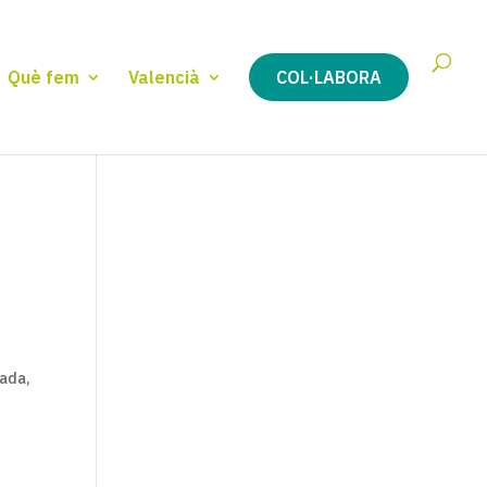
Què fem
Valencià
COL·LABORA
nada,