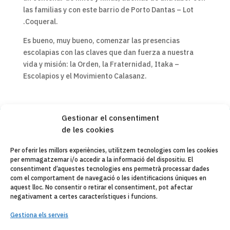
las familias y con este barrio de Porto Dantas – Lot
.Coqueral.
Es bueno, muy bueno, comenzar las presencias
escolapias con las claves que dan fuerza a nuestra
vida y misión: la Orden, la Fraternidad, Itaka –
Escolapios y el Movimiento Calasanz.
Gestionar el consentiment
de les cookies
Copyleft 2025
Itaka-Escolapios
Per oferir les millors experiències, utilitzem tecnologies com les cookies
per emmagatzemar i/o accedir a la informació del dispositiu. El
AVÍS LEGAL
consentiment d’aquestes tecnologies ens permetrà processar dades
com el comportament de navegació o les identificacions úniques en
POLÍTICA DE PRIVACITAT
aquest lloc. No consentir o retirar el consentiment, pot afectar
negativament a certes característiques i funcions.
CONTACTE
Gestiona els serveis
CANAL DE DENUNCIAS