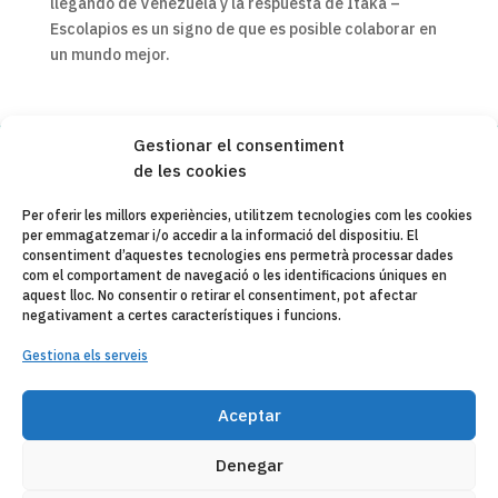
llegando de Venezuela y la respuesta de Itaka –
Escolapios es un signo de que es posible colaborar en
un mundo mejor.
Gestionar el consentiment
de les cookies
Copyleft 2025
Itaka-Escolapios
Per oferir les millors experiències, utilitzem tecnologies com les cookies
per emmagatzemar i/o accedir a la informació del dispositiu. El
AVÍS LEGAL
consentiment d’aquestes tecnologies ens permetrà processar dades
com el comportament de navegació o les identificacions úniques en
POLÍTICA DE PRIVACITAT
aquest lloc. No consentir o retirar el consentiment, pot afectar
negativament a certes característiques i funcions.
CONTACTE
Gestiona els serveis
CANAL DE DENUNCIAS
ENTITATS COL·LABORADES
Aceptar
CORREU ELECTRÒNIC
Denegar