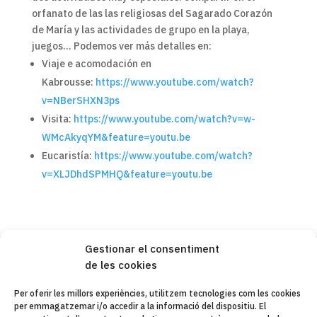
orfanato de las las religiosas del Sagarado Corazón
de María y las actividades de grupo en la playa,
juegos… Podemos ver más detalles en:
Viaje e acomodación en
Kabrousse:
https://www.youtube.com/watch?
v=NBerSHXN3ps
Visita:
https://www.youtube.com/watch?v=w-
WMcAkyqYM&feature=youtu.be
Eucaristía:
https://www.youtube.com/watch?
v=XLJDhdSPMHQ&feature=youtu.be
Gestionar el consentiment
de les cookies
Copyleft 2025
Itaka-Escolapios
Per oferir les millors experiències, utilitzem tecnologies com les cookies
per emmagatzemar i/o accedir a la informació del dispositiu. El
AVÍS LEGAL