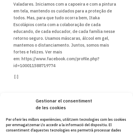
Valadares. Iniciamos com a capoeira e com a pintura
em tela, mantendo os cuidados para a proteção de
todos. Mas, para que tudo ocorra bem, Itaka
Escolápios conta com a colaboração de cada
educando, de cada educador, de cada família nesse
retorno seguro. Usamos máscaras, álcool em gel,
mantemos o distanciamento. Juntos, somos mais
fortes e felizes. Ver mais
em: https://www.facebook.com/profile.php?
id=100011588719774
[:]
Gestionar el consentiment
de les cookies
Copyleft 2025
Itaka-Escolapios
Per oferir les millors experiències, utilitzem tecnologies com les cookies
per emmagatzemar i/o accedir a la informació del dispositiu. El
AVÍS LEGAL
consentiment d’aquestes tecnologies ens permetrà processar dades