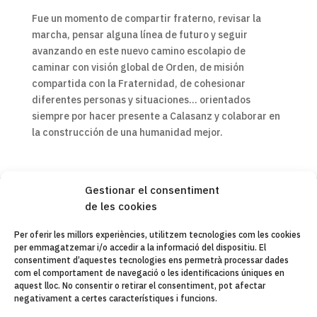
Fue un momento de compartir fraterno, revisar la
marcha, pensar alguna línea de futuro y seguir
avanzando en este nuevo camino escolapio de
caminar con visión global de Orden, de misión
compartida con la Fraternidad, de cohesionar
diferentes personas y situaciones… orientados
siempre por hacer presente a Calasanz y colaborar en
la construcción de una humanidad mejor.
Gestionar el consentiment
de les cookies
Copyleft 2025
Itaka-Escolapios
Per oferir les millors experiències, utilitzem tecnologies com les cookies
per emmagatzemar i/o accedir a la informació del dispositiu. El
AVÍS LEGAL
consentiment d’aquestes tecnologies ens permetrà processar dades
com el comportament de navegació o les identificacions úniques en
POLÍTICA DE PRIVACITAT
aquest lloc. No consentir o retirar el consentiment, pot afectar
negativament a certes característiques i funcions.
CONTACTE