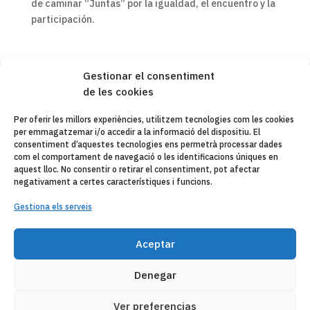
de caminar “Juntas” por la igualdad, el encuentro y la
participación.
Gestionar el consentiment
de les cookies
Copyleft 2025
Itaka-Escolapios
Per oferir les millors experiències, utilitzem tecnologies com les cookies
per emmagatzemar i/o accedir a la informació del dispositiu. El
AVÍS LEGAL
consentiment d’aquestes tecnologies ens permetrà processar dades
com el comportament de navegació o les identificacions úniques en
POLÍTICA DE PRIVACITAT
aquest lloc. No consentir o retirar el consentiment, pot afectar
negativament a certes característiques i funcions.
CONTACTE
Gestiona els serveis
CANAL DE DENUNCIAS
ENTITATS COL·LABORADES
Aceptar
CORREU ELECTRÒNIC
Denegar
Ver preferencias