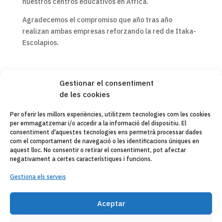
nuestros centros educativos en África.
Agradecemos el compromiso que año tras año
realizan ambas empresas reforzando la red de Itaka-
Escolapios.
Gestionar el consentiment
de les cookies
Copyleft 2025
Itaka-Escolapios
Per oferir les millors experiències, utilitzem tecnologies com les cookies
per emmagatzemar i/o accedir a la informació del dispositiu. El
AVÍS LEGAL
consentiment d’aquestes tecnologies ens permetrà processar dades
com el comportament de navegació o les identificacions úniques en
POLÍTICA DE PRIVACITAT
aquest lloc. No consentir o retirar el consentiment, pot afectar
negativament a certes característiques i funcions.
CONTACTE
Gestiona els serveis
CANAL DE DENUNCIAS
ENTITATS COL·LABORADES
Aceptar
CORREU ELECTRÒNIC