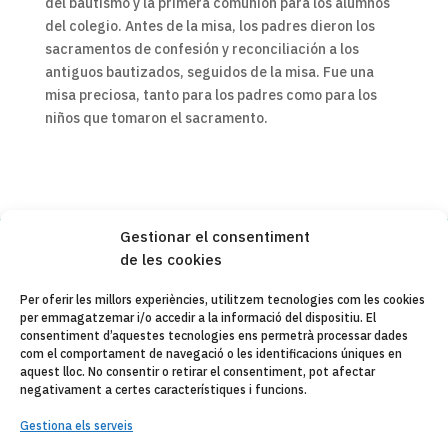
del bautismo y la primera comunión para los alumnos
del colegio. Antes de la misa, los padres dieron los
sacramentos de confesión y reconciliación a los
antiguos bautizados, seguidos de la misa. Fue una
misa preciosa, tanto para los padres como para los
niños que tomaron el sacramento.
Gestionar el consentiment
de les cookies
Copyleft 2025
Itaka-Escolapios
Per oferir les millors experiències, utilitzem tecnologies com les cookies
per emmagatzemar i/o accedir a la informació del dispositiu. El
AVÍS LEGAL
consentiment d’aquestes tecnologies ens permetrà processar dades
com el comportament de navegació o les identificacions úniques en
POLÍTICA DE PRIVACITAT
aquest lloc. No consentir o retirar el consentiment, pot afectar
negativament a certes característiques i funcions.
CONTACTE
Gestiona els serveis
CANAL DE DENUNCIAS