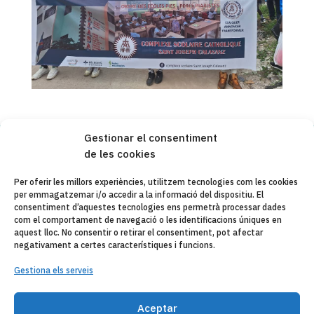
Gestionar el consentiment
de les cookies
Copyleft 2025
Itaka-Escolapios
Per oferir les millors experiències, utilitzem tecnologies com les cookies
per emmagatzemar i/o accedir a la informació del dispositiu. El
AVÍS LEGAL
consentiment d’aquestes tecnologies ens permetrà processar dades
com el comportament de navegació o les identificacions úniques en
POLÍTICA DE PRIVACITAT
aquest lloc. No consentir o retirar el consentiment, pot afectar
negativament a certes característiques i funcions.
CONTACTE
Gestiona els serveis
CANAL DE DENUNCIAS
Aceptar
ENTITATS COL·LABORADES