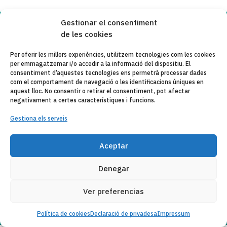
Gestionar el consentiment
Copyleft 2025
Itaka-Escolapios
de les cookies
Per oferir les millors experiències, utilitzem tecnologies com les cookies
per emmagatzemar i/o accedir a la informació del dispositiu. El
AVÍS LEGAL
consentiment d’aquestes tecnologies ens permetrà processar dades
com el comportament de navegació o les identificacions úniques en
POLÍTICA DE PRIVACITAT
aquest lloc. No consentir o retirar el consentiment, pot afectar
negativament a certes característiques i funcions.
CONTACTE
Gestiona els serveis
CANAL DE DENUNCIAS
ENTITATS COL·LABORADES
Aceptar
CORREU ELECTRÒNIC
Denegar
Ver preferencias
Política de cookies
Declaració de privadesa
Impressum