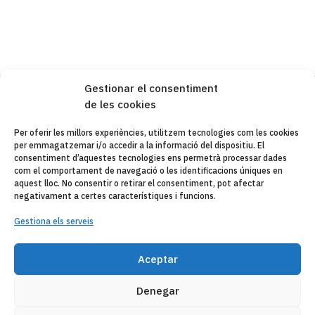
Gestionar el consentiment
de les cookies
Copyleft 2025
Itaka-Escolapios
Per oferir les millors experiències, utilitzem tecnologies com les cookies
per emmagatzemar i/o accedir a la informació del dispositiu. El
AVÍS LEGAL
consentiment d’aquestes tecnologies ens permetrà processar dades
com el comportament de navegació o les identificacions úniques en
POLÍTICA DE PRIVACITAT
aquest lloc. No consentir o retirar el consentiment, pot afectar
negativament a certes característiques i funcions.
CONTACTE
Gestiona els serveis
CANAL DE DENUNCIAS
Aceptar
ENTITATS COL·LABORADES
CORREU ELECTRÒNIC
Denegar