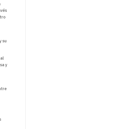
a
avés
tro
y su
 al
sa y
ntre
s