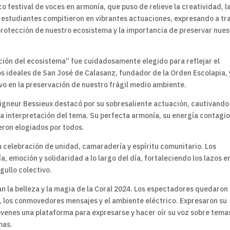
o festival de voces en armonía, que puso de relieve la creatividad, l
os estudiantes compitieron en vibrantes actuaciones, expresando a tr
rotección de nuestro ecosistema y la importancia de preservar nues
ación del ecosistema” fue cuidadosamente elegido para reflejar el
s ideales de San José de Calasanz, fundador de la Orden Escolapia, 
o en la preservación de nuestro frágil medio ambiente.
eigneur Bessieux destacó por su sobresaliente actuación, cautivando
ora interpretación del tema. Su perfecta armonía, su energía contagio
ron elogiados por todos.
na celebración de unidad, camaradería y espíritu comunitario. Los
 emoción y solidaridad a lo largo del día, fortaleciendo los lazos e
gullo colectivo.
n la belleza y la magia de la Coral 2024. Los espectadores quedaron
 los conmovedores mensajes y el ambiente eléctrico. Expresaron su
jóvenes una plataforma para expresarse y hacer oír su voz sobre tema
mas.