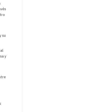
a
avés
tro
y su
 al
sa y
ntre
s