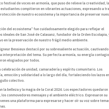
o festival de voces en armonía, que puso de relieve la creatividad, l
os estudiantes compitieron en vibrantes actuaciones, expresando a tr
rotección de nuestro ecosistema y la importancia de preservar nues
ación del ecosistema” fue cuidadosamente elegido para reflejar el
s ideales de San José de Calasanz, fundador de la Orden Escolapia, 
o en la preservación de nuestro frágil medio ambiente.
eigneur Bessieux destacó por su sobresaliente actuación, cautivando
ora interpretación del tema. Su perfecta armonía, su energía contagio
ron elogiados por todos.
na celebración de unidad, camaradería y espíritu comunitario. Los
 emoción y solidaridad a lo largo del día, fortaleciendo los lazos e
gullo colectivo.
n la belleza y la magia de la Coral 2024. Los espectadores quedaron
 los conmovedores mensajes y el ambiente eléctrico. Expresaron su
jóvenes una plataforma para expresarse y hacer oír su voz sobre tema
mas.