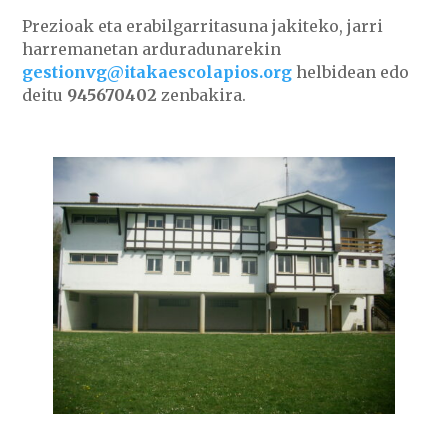
Prezioak eta erabilgarritasuna jakiteko, jarri
harremanetan arduradunarekin
gestionvg@itakaescolapios.org
helbidean edo
deitu
945670402
zenbakira.