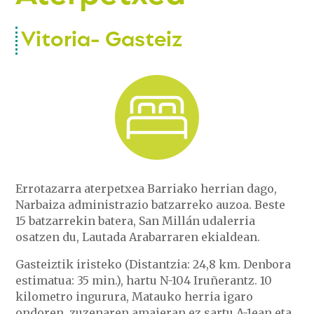
Vitoria- Gasteiz
Errotazarra aterpetxea Barriako herrian dago,
Narbaiza administrazio batzarreko auzoa. Beste
15 batzarrekin batera, San Millán udalerria
osatzen du, Lautada Arabarraren ekialdean.
Gasteiztik iristeko (Distantzia: 24,8 km. Denbora
estimatua: 35 min.), hartu N-104 Iruñerantz. 10
kilometro ingurura, Matauko herria igaro
ondoren, zuzenaren amaieran ez sartu A-1ean eta