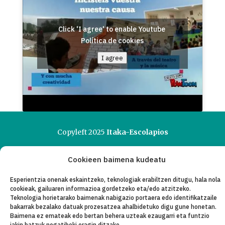
Click 'I agree' to enable Youtube
Política de cookies
I agree
Copyleft 2025
Itaka-Escolapios
Cookieen baimena kudeatu
LEGE OHAR
Esperientzia onenak eskaintzeko, teknologiak erabiltzen ditugu, hala nola
PRIBATASUN-POLITIKA
cookieak, gailuaren informazioa gordetzeko eta/edo atzitzeko.
Teknologia horietarako baimenak nabigazio portaera edo identifikatzaile
KONTAKTU
bakarrak bezalako datuak prozesatzea ahalbidetuko digu gune honetan.
Baimena ez emateak edo bertan behera uzteak ezaugarri eta funtzio
CANAL DE DENUNCIAS
jakin batzuk negatiboki eragin ditzake.