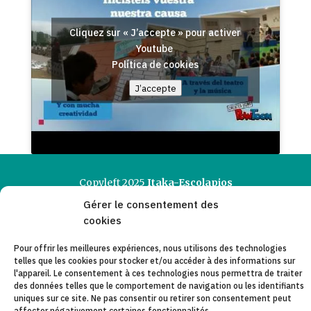
Cliquez sur « J’accepte » pour activer
Youtube
Política de cookies
J’accepte
Copyleft 2025
Itaka-Escolapios
Gérer le consentement des
cookies
AVIS JURIDIQUE
Pour offrir les meilleures expériences, nous utilisons des technologies
POLÍTIQUE DE CONFIDENTIALITÉ
telles que les cookies pour stocker et/ou accéder à des informations sur
l'appareil. Le consentement à ces technologies nous permettra de traiter
CONTACT
des données telles que le comportement de navigation ou les identifiants
uniques sur ce site. Ne pas consentir ou retirer son consentement peut
CANAL DE DENUNCIAS
affecter négativement certaines fonctionnalités.