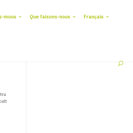
s-mous
Que faisons-nous
Français
utru
cult