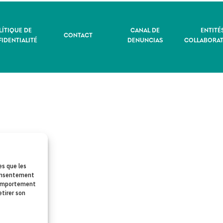
LÍTIQUE DE
CANAL DE
ENTITÉ
CONTACT
IDENTIALITÉ
DENUNCIAS
COLLABORAT
es que les
 consentement
 comportement
etirer son