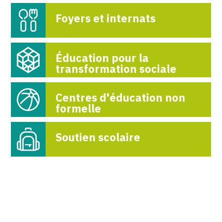
Foyers et internats
Éducation pour la
transformation sociale
Centres d'éducation non
formelle
Soutien scolaire