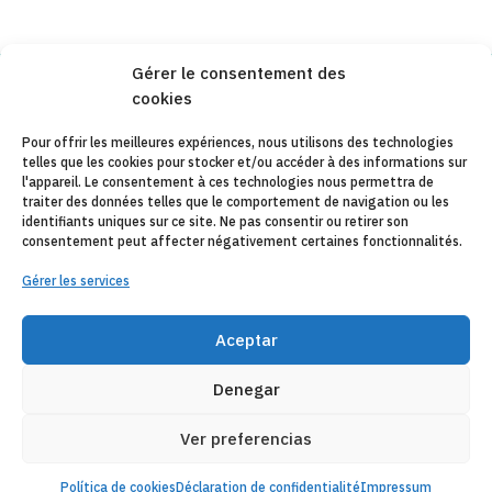
Gérer le consentement des
cookies
Copyleft 2025
Itaka-Escolapios
Pour offrir les meilleures expériences, nous utilisons des technologies
telles que les cookies pour stocker et/ou accéder à des informations sur
AVIS JURIDIQUE
l'appareil. Le consentement à ces technologies nous permettra de
traiter des données telles que le comportement de navigation ou les
POLÍTIQUE DE CONFIDENTIALITÉ
identifiants uniques sur ce site. Ne pas consentir ou retirer son
consentement peut affecter négativement certaines fonctionnalités.
CONTACT
Gérer les services
CANAL DE DENUNCIAS
ENTITÉS COLLABORATRICES
Aceptar
E-MAIL
Denegar
Ver preferencias
Política de cookies
Déclaration de confidentialité
Impressum