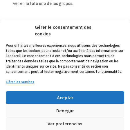
ver en la foto uno de los grupos.
Gérer le consentement des
cookies
Copyleft 2025
Itaka-Escolapios
Pour offrir les meilleures expériences, nous utilisons des technologies
telles que les cookies pour stocker et/ou accéder à des informations sur
AVIS JURIDIQUE
l'appareil. Le consentement à ces technologies nous permettra de
traiter des données telles que le comportement de navigation ou les
POLÍTIQUE DE CONFIDENTIALITÉ
identifiants uniques sur ce site. Ne pas consentir ou retirer son
consentement peut affecter négativement certaines fonctionnalités.
CONTACT
Gérer les services
CANAL DE DENUNCIAS
ENTITÉS COLLABORATRICES
Aceptar
E-MAIL
Denegar
Ver preferencias