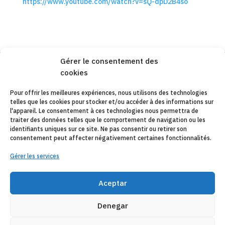
https://www.youtube.com/watch?v=sQ-dpD2B4so
Gérer le consentement des
cookies
Copyleft 2025
Itaka-Escolapios
Pour offrir les meilleures expériences, nous utilisons des technologies
telles que les cookies pour stocker et/ou accéder à des informations sur
AVIS JURIDIQUE
l'appareil. Le consentement à ces technologies nous permettra de
traiter des données telles que le comportement de navigation ou les
POLÍTIQUE DE CONFIDENTIALITÉ
identifiants uniques sur ce site. Ne pas consentir ou retirer son
consentement peut affecter négativement certaines fonctionnalités.
CONTACT
Gérer les services
CANAL DE DENUNCIAS
ENTITÉS COLLABORATRICES
Aceptar
E-MAIL
Denegar