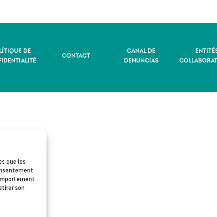
LÍTIQUE DE
CANAL DE
ENTITÉ
CONTACT
IDENTIALITÉ
DENUNCIAS
COLLABORAT
es que les
 consentement
 comportement
etirer son