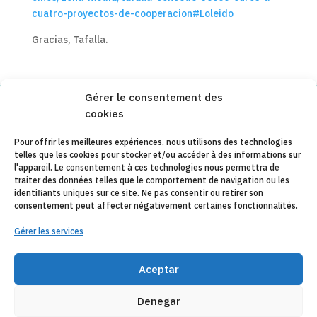
cuatro-proyectos-de-cooperacion#Loleido
Gracias, Tafalla.
Gérer le consentement des
cookies
Copyleft 2025
Itaka-Escolapios
Pour offrir les meilleures expériences, nous utilisons des technologies
telles que les cookies pour stocker et/ou accéder à des informations sur
AVIS JURIDIQUE
l'appareil. Le consentement à ces technologies nous permettra de
traiter des données telles que le comportement de navigation ou les
POLÍTIQUE DE CONFIDENTIALITÉ
identifiants uniques sur ce site. Ne pas consentir ou retirer son
consentement peut affecter négativement certaines fonctionnalités.
CONTACT
Gérer les services
CANAL DE DENUNCIAS
ENTITÉS COLLABORATRICES
Aceptar
E-MAIL
Denegar