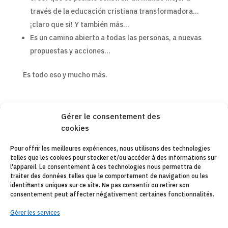
través de la educación cristiana transformadora…
¡claro que sí! Y también más…
Es un camino abierto a todas las personas, a nuevas
propuestas y acciones…
Es todo eso y mucho más.
Gérer le consentement des
cookies
Copyleft 2025
Itaka-Escolapios
Pour offrir les meilleures expériences, nous utilisons des technologies
telles que les cookies pour stocker et/ou accéder à des informations sur
AVIS JURIDIQUE
l'appareil. Le consentement à ces technologies nous permettra de
traiter des données telles que le comportement de navigation ou les
POLÍTIQUE DE CONFIDENTIALITÉ
identifiants uniques sur ce site. Ne pas consentir ou retirer son
consentement peut affecter négativement certaines fonctionnalités.
CONTACT
Gérer les services
CANAL DE DENUNCIAS