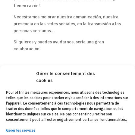
tienen razón!
Necesitamos mejorar nuestra comunicación, nuestra
presencia en las redes sociales, en la transmisión a las
personas cercanas…
Si quieres y puedes ayudarnos, sería una gran
colaboración.
Gérer le consentement des
cookies
Copyleft 2025
Itaka-Escolapios
Pour offrir les meilleures expériences, nous utilisons des technologies
telles que les cookies pour stocker et/ou accéder à des informations sur
AVIS JURIDIQUE
l'appareil. Le consentement à ces technologies nous permettra de
traiter des données telles que le comportement de navigation ou les
POLÍTIQUE DE CONFIDENTIALITÉ
identifiants uniques sur ce site. Ne pas consentir ou retirer son
consentement peut affecter négativement certaines fonctionnalités.
CONTACT
Gérer les services