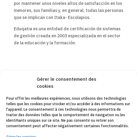
por mantener unos niveles altos de satisfacción en los
menores, sus familias y, en general, todas las personas
que se implican con Itaka- Escolapios.
Eduqatia es una entidad de certificación de sistemas
de gestión creada en 2003 especializada en el sector
de la educación y la formación.
Gérer le consentement des
cookies
Copyleft 2025
Itaka-Escolapios
Pour offrir les meilleures expériences, nous utilisons des technologies
telles que les cookies pour stocker et/ou accéder à des informations sur
AVIS JURIDIQUE
l'appareil. Le consentement à ces technologies nous permettra de
traiter des données telles que le comportement de navigation ou les
POLÍTIQUE DE CONFIDENTIALITÉ
identifiants uniques sur ce site. Ne pas consentir ou retirer son
consentement peut affecter négativement certaines fonctionnalités.
CONTACT
Gérer les services