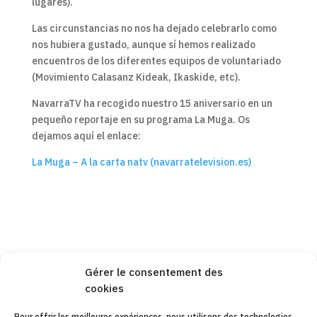
lugares).
Las circunstancias no nos ha dejado celebrarlo como
nos hubiera gustado, aunque sí hemos realizado
encuentros de los diferentes equipos de voluntariado
(Movimiento Calasanz Kideak, Ikaskide, etc).
NavarraTV ha recogido nuestro 15 aniversario en un
pequeño reportaje en su programa La Muga. Os
dejamos aquí el enlace:
La Muga – A la carta natv (navarratelevision.es)
Gérer le consentement des
cookies
Copyleft 2025
Itaka-Escolapios
Pour offrir les meilleures expériences, nous utilisons des technologies