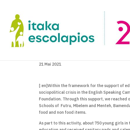
21 Mai 2021
[:en]Within the framework for the support of edu
sociopolitical crisis in the English Speaking 
Foundation. Through this support, we reached ou
Schools of Futru, Mbelem and Menteh, Bamenda,
food and non food items.
As part to this activity, about 750 young girls i
education and received sanitary pads and cale