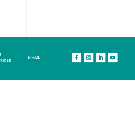
S
E-MAIL
RICES