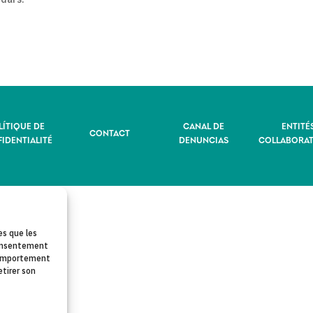
LÍTIQUE DE
CANAL DE
ENTITÉ
CONTACT
IDENTIALITÉ
DENUNCIAS
COLLABORAT
es que les
 consentement
 comportement
etirer son