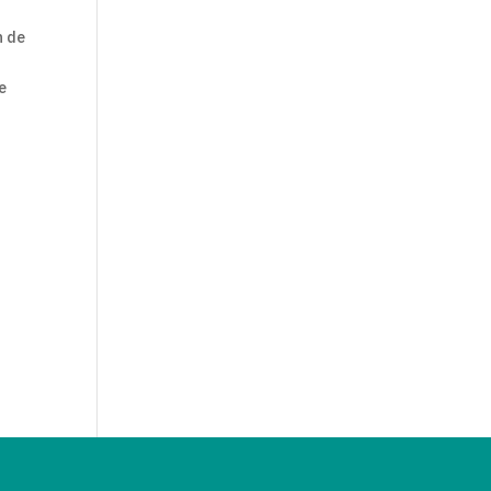
n de
e