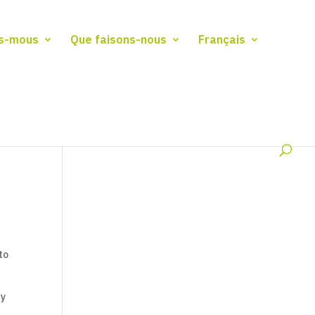
s-mous
Que faisons-nous
Français
to
 y