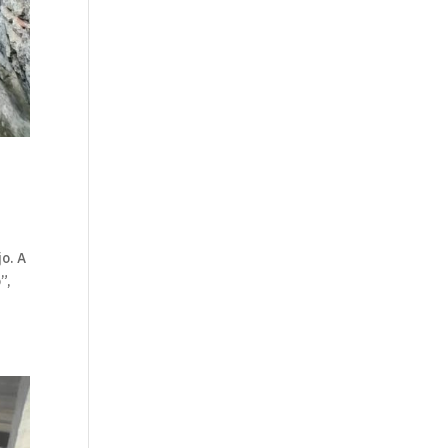
o. A
”,