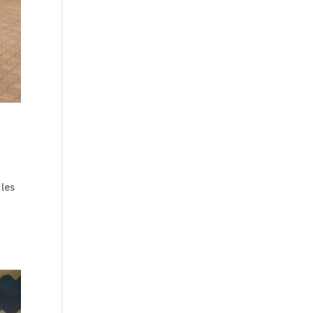
les
E