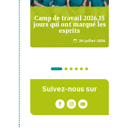
o, au
Camp de travail 2026,15
pour
jours qui ont marqué les
m
otions
esprits
d
vrier-2026
24-juillet-2026

r
-
Suivez-nous sur