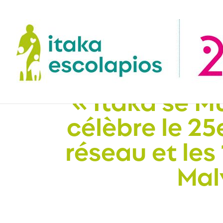
« Itaka se M
célèbre le 25
réseau et les
Mal