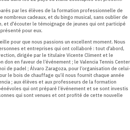
parés par les élèves de la formation professionnelle de
de nombreux cadeaux, et du bingo musical, sans oublier de
Le projet Akelo
e, et d'écouter le témoignage de jeunes qui ont participé
rythme du rap 
exprimer ses ém
représenté pour eux.
veille pour que nous passions un excellent moment. Nous
24-fé

ersonnes et entreprises qui ont collaboré : tout d’abord,
ction, dirigée par le titulaire Vicente Climent et le
on don en faveur de l’événement ; le Valencia Tennis Cente
noi de padel ; Álvaro Zaragoza, pour l’organisation de celui
 pour le bois de chauffage qu’il nous fournit chaque année
encia ; aux élèves et aux professeurs de la formation
s bénévoles qui ont préparé l’événement et se sont investis
rsonnes qui sont venues et ont profité de cette nouvelle