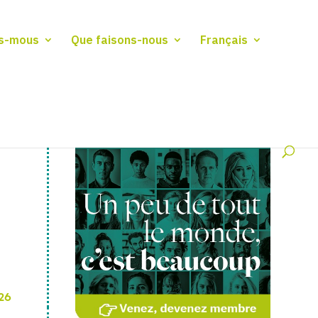
s-mous
Que faisons-nous
Français
26