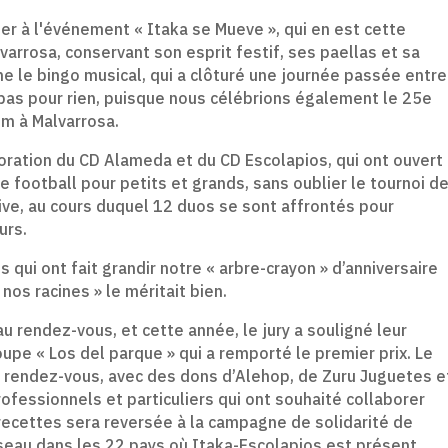
er à l'événement « Itaka se Mueve », qui en est cette
varrosa, conservant son esprit festif, ses paellas et sa
le bingo musical, qui a clôturé une journée passée entre
t pas pour rien, puisque nous célébrions également le 25e
um à Malvarrosa.
oration du CD Alameda et du CD Escolapios, qui ont ouvert
 football pour petits et grands, sans oublier le tournoi d
ive, au cours duquel 12 duos se sont affrontés pour
urs.
qui ont fait grandir notre « arbre-crayon » d’anniversaire
 nos racines » le méritait bien.
u rendez-vous, et cette année, le jury a souligné leur
oupe « Los del parque » qui a remporté le premier prix. Le
u rendez-vous, avec des dons d’Alehop, de Zuru Juguetes e
rofessionnels et particuliers qui ont souhaité collaborer
 recettes sera reversée à la campagne de solidarité de
seau dans les 22 pays où Itaka-Escolapios est présent.