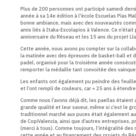
Plus de 200 personnes ont participé samedi derni
année à sa 14e édition à l'école Escuelas Pías Mal
bonne ambiance, mais avec des nouveautés comme 
amis liés à Itaka-Escolapios à Valence. Ce n’étai
anniversaire du Réseau et les 15 ans du projet Ll
Cette année, nous avons pu compter sur la collab
la matinée avec des épreuves de basket-ball et de
padel, organisé pour la troisième année consécut
remporter la médaille tant convoitée des vainque
Les enfants ont également pu peindre des feuilles 
et l’ont rempli de couleurs, car « 25 ans à étendre
Comme nous l’avons déjà dit, les paellas étaient a
grande qualité et leur saveur, même si c’est le gr
traditionnel marché aux puces était également a
de CopiValencia, ainsi que d’autres entreprises, p
(merci à tous). Comme toujours, l’intégralité des
cette année et au financement des projets du Ré