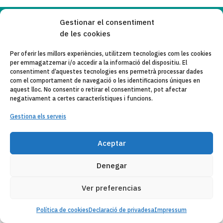
Gestionar el consentiment
Copyleft 2025
Itaka-Escolapios
de les cookies
Per oferir les millors experiències, utilitzem tecnologies com les cookies
AVÍS LEGAL
per emmagatzemar i/o accedir a la informació del dispositiu. El
consentiment d’aquestes tecnologies ens permetrà processar dades
POLÍTICA DE PRIVACITAT
com el comportament de navegació o les identificacions úniques en
aquest lloc. No consentir o retirar el consentiment, pot afectar
CONTACTE
negativament a certes característiques i funcions.
Gestiona els serveis
CANAL DE DENUNCIAS
ENTITATS COL·LABORADES
Aceptar
CORREU ELECTRÒNIC
Denegar
Ver preferencias
Política de cookies
Declaració de privadesa
Impressum