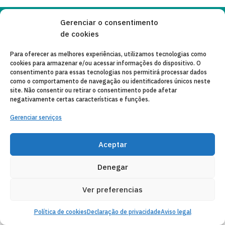
Gerenciar o consentimento
Copyleft 2025
Itaka-Escolapios
de cookies
Para oferecer as melhores experiências, utilizamos tecnologias como
AVISO LEGAL
cookies para armazenar e/ou acessar informações do dispositivo. O
consentimento para essas tecnologias nos permitirá processar dados
POLÍTICA DE PRIVACIDADE
como o comportamento de navegação ou identificadores únicos neste
site. Não consentir ou retirar o consentimento pode afetar
CONTATO
negativamente certas características e funções.
Gerenciar serviços
CANAL DE DENUNCIAS
ENTIDADES COLABORADORAS
Aceptar
CORREIO ELETRÔNICO
Denegar
Ver preferencias
Política de cookies
Declaração de privacidade
Aviso legal