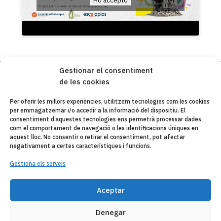
Gestionar el consentiment
de les cookies
Copyleft 2025
Itaka-Escolapios
Per oferir les millors experiències, utilitzem tecnologies com les cookies
per emmagatzemar i/o accedir a la informació del dispositiu. El
AVÍS LEGAL
consentiment d’aquestes tecnologies ens permetrà processar dades
com el comportament de navegació o les identificacions úniques en
POLÍTICA DE PRIVACITAT
aquest lloc. No consentir o retirar el consentiment, pot afectar
negativament a certes característiques i funcions.
CONTACTE
Gestiona els serveis
CANAL DE DENUNCIAS
ENTITATS COL·LABORADES
Aceptar
CORREU ELECTRÒNIC
Denegar