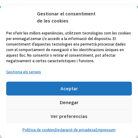
Gestionar el consentiment
Copyleft 2025
Itaka-Escolapios
de les cookies
Per oferir les millors experiències, utilitzem tecnologies com les cookies
per emmagatzemar i/o accedir a la informació del dispositiu. El
AVÍS LEGAL
consentiment d’aquestes tecnologies ens permetrà processar dades
com el comportament de navegació o les identificacions úniques en
POLÍTICA DE PRIVACITAT
aquest lloc. No consentir o retirar el consentiment, pot afectar
negativament a certes característiques i funcions.
CONTACTE
Gestiona els serveis
CANAL DE DENUNCIAS
ENTITATS COL·LABORADES
Aceptar
CORREU ELECTRÒNIC
Denegar
Ver preferencias
Política de cookies
Declaració de privadesa
Impressum