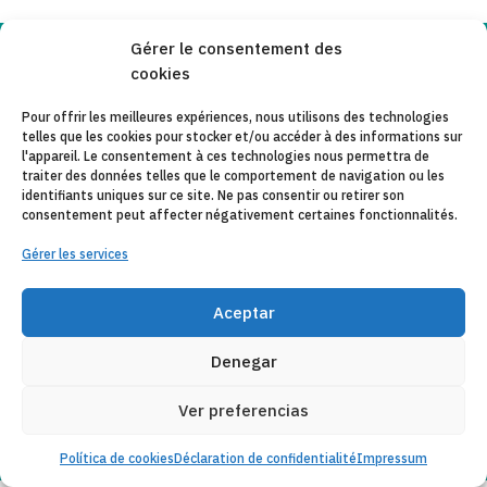
Gérer le consentement des
Copyleft 2025
Itaka-Escolapios
cookies
Pour offrir les meilleures expériences, nous utilisons des technologies
telles que les cookies pour stocker et/ou accéder à des informations sur
AVIS JURIDIQUE
l'appareil. Le consentement à ces technologies nous permettra de
traiter des données telles que le comportement de navigation ou les
POLÍTIQUE DE CONFIDENTIALITÉ
identifiants uniques sur ce site. Ne pas consentir ou retirer son
consentement peut affecter négativement certaines fonctionnalités.
CONTACT
Gérer les services
CANAL DE DENUNCIAS
ENTITÉS COLLABORATRICES
Aceptar
E-MAIL
Denegar
Ver preferencias
Política de cookies
Déclaration de confidentialité
Impressum