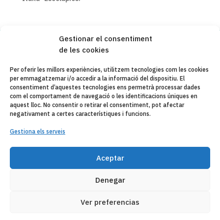
Gestionar el consentiment
de les cookies
Copyleft 2025
Itaka-Escolapios
Per oferir les millors experiències, utilitzem tecnologies com les cookies
per emmagatzemar i/o accedir a la informació del dispositiu. El
AVÍS LEGAL
consentiment d’aquestes tecnologies ens permetrà processar dades
com el comportament de navegació o les identificacions úniques en
POLÍTICA DE PRIVACITAT
aquest lloc. No consentir o retirar el consentiment, pot afectar
negativament a certes característiques i funcions.
CONTACTE
Gestiona els serveis
CANAL DE DENUNCIAS
ENTITATS COL·LABORADES
Aceptar
CORREU ELECTRÒNIC
Denegar
Ver preferencias