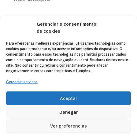
Gerenciar o consentimento
de cookies
Copyleft 2025
Itaka-Escolapios
Para oferecer as melhores experiências, utilizamos tecnologias como
cookies para armazenar e/ou acessar informações do dispositivo. O
AVISO LEGAL
consentimento para essas tecnologias nos permitirá processar dados
como o comportamento de navegação ou identificadores únicos neste
POLÍTICA DE PRIVACIDADE
site. Não consentir ou retirar o consentimento pode afetar
negativamente certas características e funções.
CONTATO
Gerenciar serviços
CANAL DE DENUNCIAS
ENTIDADES COLABORADORAS
Aceptar
CORREIO ELETRÔNICO
Denegar
Ver preferencias