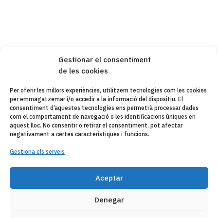
Gestionar el consentiment
de les cookies
Copyleft 2025
Itaka-Escolapios
Per oferir les millors experiències, utilitzem tecnologies com les cookies
per emmagatzemar i/o accedir a la informació del dispositiu. El
AVÍS LEGAL
consentiment d’aquestes tecnologies ens permetrà processar dades
com el comportament de navegació o les identificacions úniques en
POLÍTICA DE PRIVACITAT
aquest lloc. No consentir o retirar el consentiment, pot afectar
negativament a certes característiques i funcions.
CONTACTE
Gestiona els serveis
CANAL DE DENUNCIAS
Aceptar
ENTITATS COL·LABORADES
CORREU ELECTRÒNIC
Denegar